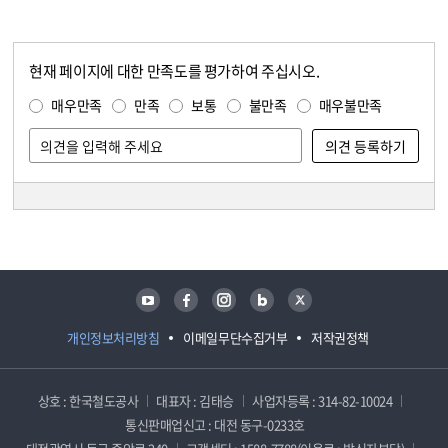
현재 페이지에 대한 만족도를 평가하여 주십시오.
콘텐츠 만족도 조사
만족도 조사
매우만족
만족
보통
불만족
매우불만족
담당자 정보
담당자 정보
유튜브
페이스북
인스타그램
블로그
트위터
개인정보처리방침
이메일무단수집거부
저작권정책
상호 : 한국철도공사
대표자 : 김태승
사업자등록 : 314-82-10024
통신판매업신고 : 대전 동구-0233호