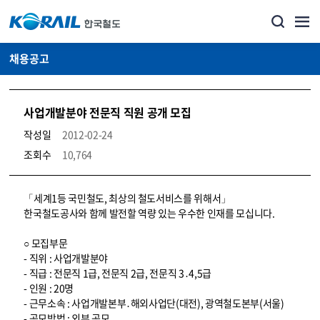
채용공고
사업개발분야 전문직 직원 공개 모집
작성일
2012-02-24
조회수
10,764
코레일소개_경영공시_채용공고 상세보기 – 내용, 파일, 담당자 연락처로 구성
「세계1등 국민철도, 최상의 철도서비스를 위해서」
한국철도공사와 함께 발전할 역량 있는 우수한 인재를 모십니다.
○ 모집부문
- 직위 : 사업개발분야
- 직급 : 전문직 1급, 전문직 2급, 전문직 3․4,5급
- 인원 : 20명
- 근무소속 : 사업개발본부․해외사업단(대전), 광역철도본부(서울)
- 공모방법 : 외부 공모