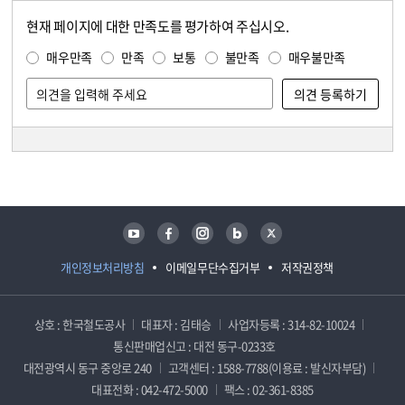
현재 페이지에 대한 만족도를 평가하여 주십시오.
콘텐츠 만족도 조사
만족도 조사
매우만족
만족
보통
불만족
매우불만족
담당자 정보
담당자 정보
유튜브
페이스북
인스타그램
블로그
트위터
개인정보처리방침
이메일무단수집거부
저작권정책
상호 : 한국철도공사
대표자 : 김태승
사업자등록 : 314-82-10024
통신판매업신고 : 대전 동구-0233호
대전광역시 동구 중앙로 240
고객센터 : 1588-7788(이용료 : 발신자부담)
대표전화 : 042-472-5000
팩스 : 02-361-8385