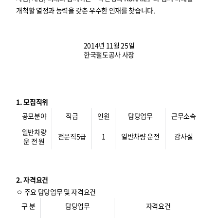
개척할 열정과 능력을 갖춘 우수한 인재를 찾습니다.
2014년 11월 25일
한국철도공사 사장
1. 모집직위
공모분야
직급
인원
담당업무
근무소속
일반차량
전문직5급
1
일반차량 운전
감사실
운 전 원
2. 자격요건
ㅇ 주요 담당업무 및 자격요건
구 분
담당업무
자격요건