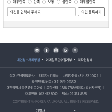
매우만족
만족
보통
불만족
매우불만족
담당자 정보
담당자 정보
유튜브
페이스북
인스타그램
블로그
트위터
개인정보처리방침
이메일무단수집거부
저작권정책
상호 : 한국철도공사
대표자 : 김태승
사업자등록 : 314-82-10024
통신판매업신고 : 대전 동구-0233호
대전광역시 동구 중앙로 240
고객센터 : 1588-7788(이용료 : 발신자부담)
대표전화 : 042-472-5000
팩스 : 02-361-8385
COPYRIGHT ⓒ KOREA RAILROAD. ALL RIGHTS RESERVED.
계열사