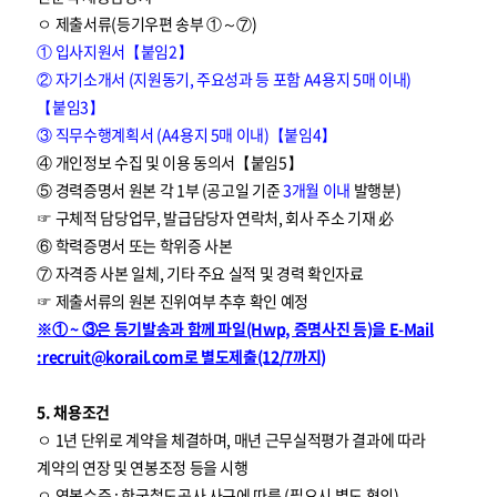
ㅇ 제출서류(등기우편 송부 ①～⑦)
① 입사지원서【붙임2】
② 자기소개서 (지원동기, 주요성과 등 포함 A4용지 5매 이내)
【붙임3】
③ 직무수행계획서 (A4용지 5매 이내)【붙임4】
④ 개인정보 수집 및 이용 동의서【붙임5】
⑤ 경력증명서 원본 각 1부 (공고일 기준
3개월 이내
발행분)
☞ 구체적 담당업무, 발급담당자 연락처, 회사 주소 기재 必
⑥ 학력증명서 또는 학위증 사본
⑦ 자격증 사본 일체, 기타 주요 실적 및 경력 확인자료
☞ 제출서류의 원본 진위여부 추후 확인 예정
※① ~ ③은 등기발송과 함께 파일(Hwp, 증명사진 등)을 E-Mail
:recruit@korail.com로 별도제출(12/7까지)
5. 채용조건
ㅇ 1년 단위로 계약을 체결하며, 매년 근무실적평가 결과에 따라
계약의 연장 및 연봉조정 등을 시행
ㅇ 연봉수준 : 한국철도공사 사규에 따름 (필요시 별도 협의)