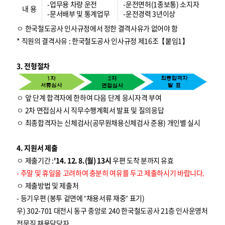
-업무용 차량 운전
-운전면허(1종보통) 소지자
내 용
-문서배부 및 통계업무
-운전경력 3년이상
ㅇ 한국철도공사 인사규정에서 정한 결격사유가 없어야 함
* 직원의 결격사유 : 한국철도공사 인사규정 제16조【붙임1】
3. 전형절차
ㅇ 앞 단계 합격자에 한하여 다음 단계 응시자격 부여
ㅇ 2차 면접심사 시 직무수행계획서 발표 및 질의응답
ㅇ 최종합격자는 신체검사(공무원채용신체검사 준용) 개인별 실시
4. 지원서 제출
ㅇ 제출기간 :
'14. 12. 8.(월) 13시
우편 도착 분까지 유효
- 주말 및 휴일을 고려하여 충분히 여유를 두고 제출하시기 바랍니다.
ㅇ 제출방법 및 제출처
- 등기우편 (봉투 겉면에 “채용서류 재중” 표기)
우) 302-701 대전시 동구 중앙로 240 한국철도공사 21층 인사운영처
전문직 채용담당자