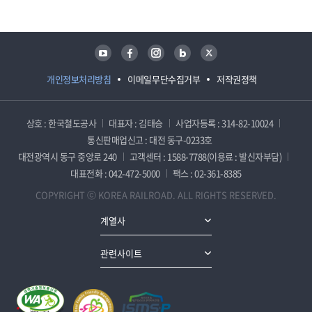
유튜브
페이스북
인스타그램
블로그
트위터
개인정보처리방침
이메일무단수집거부
저작권정책
상호 : 한국철도공사
대표자 : 김태승
사업자등록 : 314-82-10024
통신판매업신고 : 대전 동구-0233호
대전광역시 동구 중앙로 240
고객센터 : 1588-7788(이용료 : 발신자부담)
대표전화 : 042-472-5000
팩스 : 02-361-8385
COPYRIGHT ⓒ KOREA RAILROAD. ALL RIGHTS RESERVED.
계열사
관련사이트