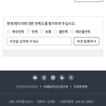
현재 페이지에 대한 만족도를 평가하여 주십시오.
콘텐츠 만족도 조사
만족도 조사
매우만족
만족
보통
불만족
매우불만족
담당자 정보
담당자 정보
유튜브
페이스북
인스타그램
블로그
트위터
개인정보처리방침
이메일무단수집거부
저작권정책
상호 : 한국철도공사
대표자 : 김태승
사업자등록 : 314-82-10024