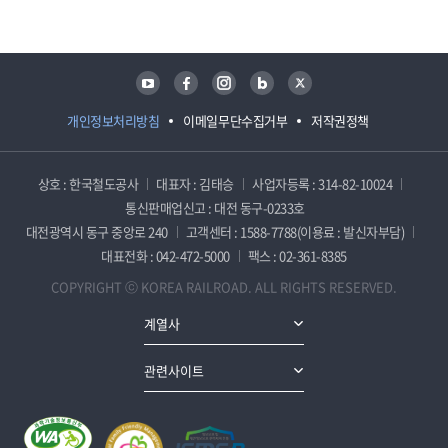
유튜브
페이스북
인스타그램
블로그
트위터
개인정보처리방침
이메일무단수집거부
저작권정책
상호 : 한국철도공사
대표자 : 김태승
사업자등록 : 314-82-10024
통신판매업신고 : 대전 동구-0233호
대전광역시 동구 중앙로 240
고객센터 : 1588-7788(이용료 : 발신자부담)
대표전화 : 042-472-5000
팩스 : 02-361-8385
COPYRIGHT ⓒ KOREA RAILROAD. ALL RIGHTS RESERVED.
계열사
관련사이트