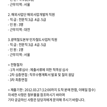
- 근무지역 : 서울
2. 해외사업단 해외사업개발처 직원
- 직 급 : 전문직 3급․4급․5급
- 인 원 : 3명
- 근무지역 : 대전
3.광역철도본부 민자철도사업처 직원
- 직 급 : 전문직 3급․4급․5급
- 인 원 : 1명
- 근무지역 : 서울
○ 전형절차
- 1차 서류심사 : 제출서류에 의한 적격성 심사
- 2차 심층면접 : 직무수행계획서 발표 및 질의 응답
- 3차 최종면접
○ 제출기한 : 2012.03.27 (12:00까지 도착 분에 한함, 이메일 접수)
자세한 사항은 첨부물을 참조하시기 바라며
기타 궁금하신 사항은 담당자에게 문의해 주시기 바랍니다.