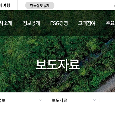
차여행
한국철도통계
사소개
정보공개
ESG경영
고객참여
주요
업
갤러리
기차소개
보도자료
홍보
보도자료