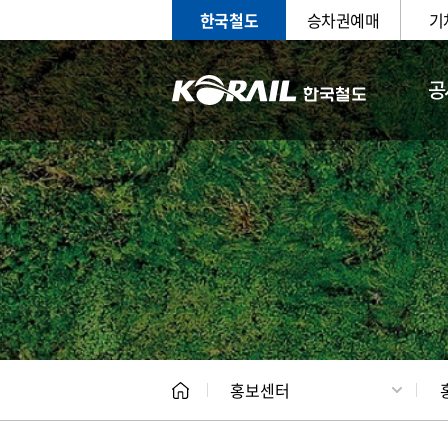
한국철도
승차권예매
기
공
홍보
문화사
홍보센터