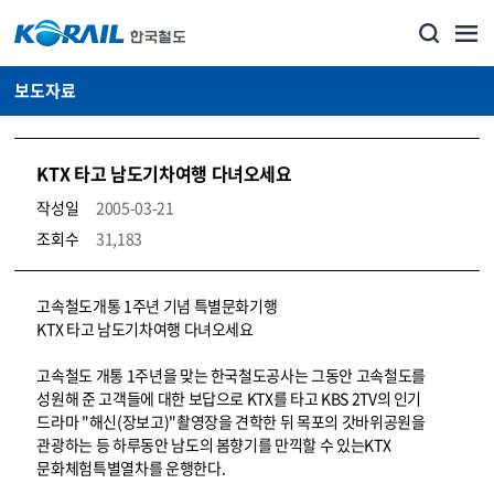
보도자료
KTX 타고 남도기차여행 다녀오세요
작성일
2005-03-21
조회수
31,183
뉴스·홍보_보도자료 상세보기 – 내용, 파일, 담당자 연락처로 구성
고속철도개통 1주년 기념 특별문화기행
KTX 타고 남도기차여행 다녀오세요
고속철도 개통 1주년을 맞는 한국철도공사는 그동안 고속철도를
성원해 준 고객들에 대한 보답으로 KTX를 타고 KBS 2TV의 인기
드라마 "해신(장보고)"촬영장을 견학한 뒤 목포의 갓바위공원을
관광하는 등 하루동안 남도의 봄향기를 만끽할 수 있는KTX
문화체험특별열차를 운행한다.