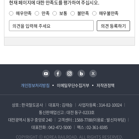
현재 페이지에 대한 만족도를 평가하여 주십시오.
콘텐츠 만족도 조사
만족도 조사
매우만족
만족
보통
불만족
매우불만족
담당자 정보
담당자 정보
유튜브
페이스북
인스타그램
블로그
트위터
개인정보처리방침
이메일무단수집거부
저작권정책
상호 : 한국철도공사
대표자 : 김태승
사업자등록 : 314-82-10024
통신판매업신고 : 대전 동구-0233호
대전광역시 동구 중앙로 240
고객센터 : 1588-7788(이용료 : 발신자부담)
대표전화 : 042-472-5000
팩스 : 02-361-8385
COPYRIGHT ⓒ KOREA RAILROAD. ALL RIGHTS RESERVED.