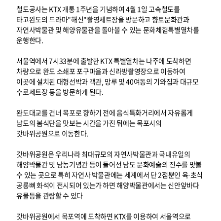
철도공사는 KTX 개통 1주년을 기념하여 4월 1일 고속철도를
타고완도의 드라마"해신"촬영세트장을 방문하고 향토문화관과
자연사박물관 및 해양유물관을 돌아볼 수 있는 문화체험특별열차를
운행한다.
서울역에서 7시33분에 출발한 KTX 특별열차는 나주에 도착하면
차량으로 완도 소쇄포 포구마을과 신라방촬영장으로 이동하여
이곳에 설치된 대형선박과 객관, 망루 및 40여동의 기와집과 대규모
수로세트장 등을 방문하게 된다.
완도대교를 건너 목포로 향하기 전에 음식특화거리에서 자유롭게
남도의 봄식단을 맛보는 시간을 가진 뒤에는 목포시의
갓바위공원으로 이동한다.
갓바위공원은 우리나라 최대규모의 자연사박물관과 국내유일의
해양박물관 및 남농기념관 등이 들어선 남도 문화예술의 진수를 맞볼
수 있는 곳으로 특히 자연사 박물관에는 세계에서 단 2점뿐인 육·초식
공룡뼈 화석이 전시되어 있는가 하면 해양박물관에서는 신안앞바다
유물등을 관람할 수 있다
갓바위공원에서 목포역에 도착하면 KTX를 이용하여 서울역으로