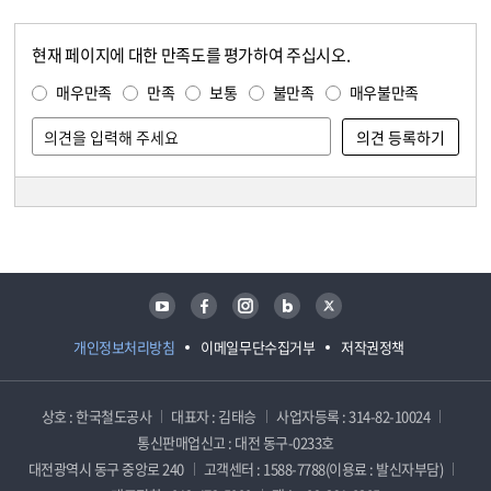
현재 페이지에 대한 만족도를 평가하여 주십시오.
콘텐츠 만족도 조사
만족도 조사
매우만족
만족
보통
불만족
매우불만족
담당자 정보
담당자 정보
유튜브
페이스북
인스타그램
블로그
트위터
개인정보처리방침
이메일무단수집거부
저작권정책
상호 : 한국철도공사
대표자 : 김태승
사업자등록 : 314-82-10024
통신판매업신고 : 대전 동구-0233호
대전광역시 동구 중앙로 240
고객센터 : 1588-7788(이용료 : 발신자부담)