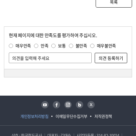
목록
현재 페이지에 대한 만족도를 평가하여 주십시오.
콘텐츠 만족도 조사
만족도 조사
매우만족
만족
보통
불만족
매우불만족
담당자 정보
담당자 정보
유튜브
페이스북
인스타그램
블로그
트위터
개인정보처리방침
이메일무단수집거부
저작권정책
상호 : 한국철도공사
대표자 : 김태승
사업자등록 : 314-82-10024