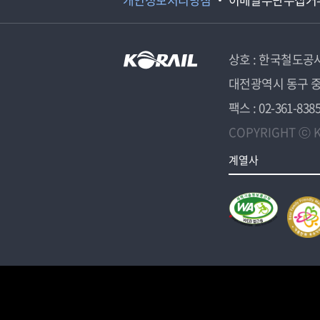
상호 : 한국철도공
대전광역시 동구 중
팩스 : 02-361-838
COPYRIGHT ⓒ K
계열사