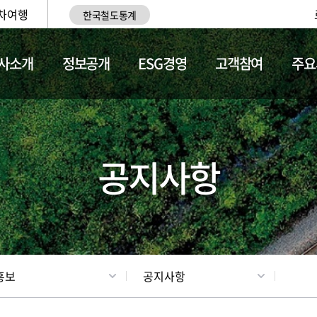
차여행
한국철도통계
사소개
정보공개
ESG경영
고객참여
주요
업
갤러리
기차소개
공지사항
홍보
공지사항