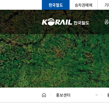
한국철도
승차권예매
기
공
홍보
문화사
홍보센터