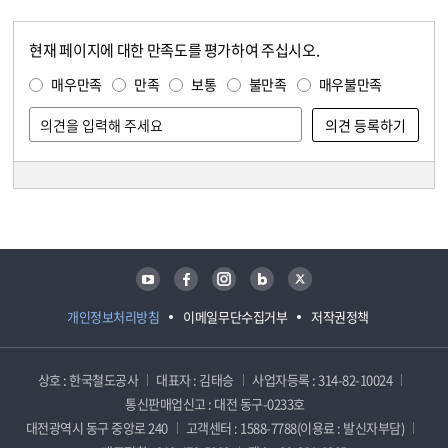
현재 페이지에 대한 만족도를 평가하여 주십시오.
콘텐츠 만족도 조사
만족도 조사
매우만족
만족
보통
불만족
매우불만족
담당자 정보
담당자 정보
유튜브
페이스북
인스타그램
블로그
트위터
개인정보처리방침
이메일무단수집거부
저작권정책
상호 : 한국철도공사
대표자 : 김태승
사업자등록 : 314-82-10024
통신판매업신고 : 대전 동구-0233호
대전광역시 동구 중앙로 240
고객센터 : 1588-7788(이용료 : 발신자부담)