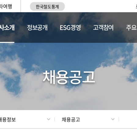
차여행
한국철도통계
사소개
정보공개
ESG경영
고객참여
주요
황
조직현황
채용정보
채용공고
채용정보
채용공고