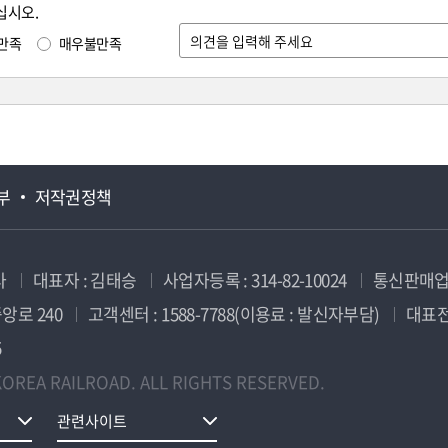
십시오.
만족
매우불만족
부
저작권정책
사
대표자 : 김태승
사업자등록 : 314-82-10024
통신판매업신
앙로 240
고객센터 : 1588-7788(이용료 : 발신자부담)
대표전화
5
OREA RAILROAD. ALL RIGHTS RESERVED.
관련사이트