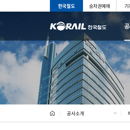
한국철도
승차권예매
기
공
CEO
일반현
공사소개