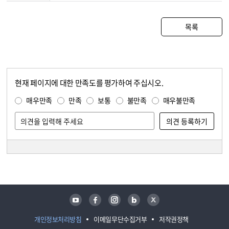
목록
현재 페이지에 대한 만족도를 평가하여 주십시오.
콘텐츠 만족도 조사
만족도 조사
매우만족
만족
보통
불만족
매우불만족
담당자 정보
담당자 정보
유튜브
페이스북
인스타그램
블로그
트위터
개인정보처리방침
이메일무단수집거부
저작권정책