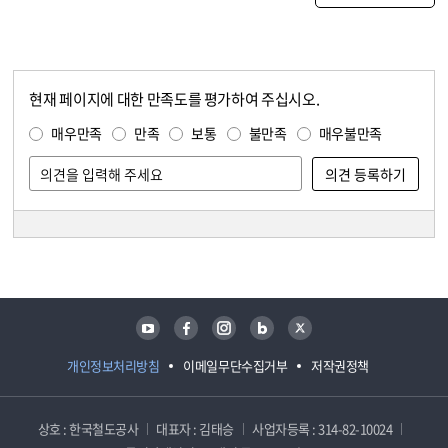
현재 페이지에 대한 만족도를 평가하여 주십시오.
콘텐츠 만족도 조사
만족도 조사
매우만족
만족
보통
불만족
매우불만족
담당자 정보
담당자 정보
유튜브
페이스북
인스타그램
블로그
트위터
개인정보처리방침
이메일무단수집거부
저작권정책
상호 : 한국철도공사
대표자 : 김태승
사업자등록 : 314-82-10024