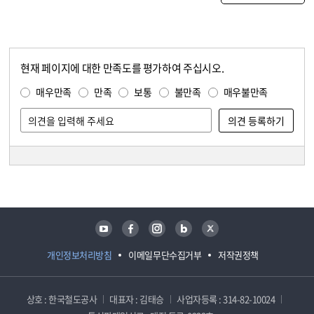
현재 페이지에 대한 만족도를 평가하여 주십시오.
콘텐츠 만족도 조사
만족도 조사
매우만족
만족
보통
불만족
매우불만족
담당자 정보
담당자 정보
유튜브
페이스북
인스타그램
블로그
트위터
개인정보처리방침
이메일무단수집거부
저작권정책
상호 : 한국철도공사
대표자 : 김태승
사업자등록 : 314-82-10024