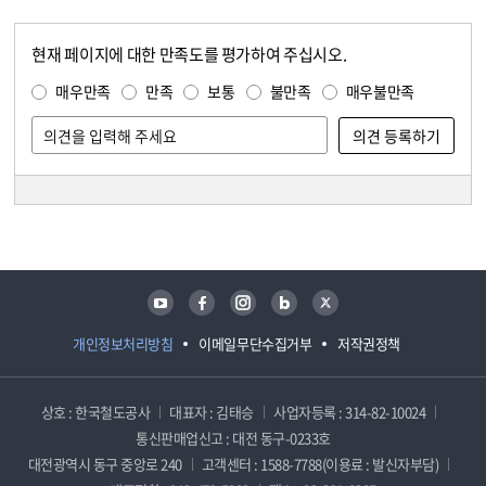
현재 페이지에 대한 만족도를 평가하여 주십시오.
콘텐츠 만족도 조사
만족도 조사
매우만족
만족
보통
불만족
매우불만족
담당자 정보
담당자 정보
유튜브
페이스북
인스타그램
블로그
트위터
개인정보처리방침
이메일무단수집거부
저작권정책
상호 : 한국철도공사
대표자 : 김태승
사업자등록 : 314-82-10024
통신판매업신고 : 대전 동구-0233호
대전광역시 동구 중앙로 240
고객센터 : 1588-7788(이용료 : 발신자부담)