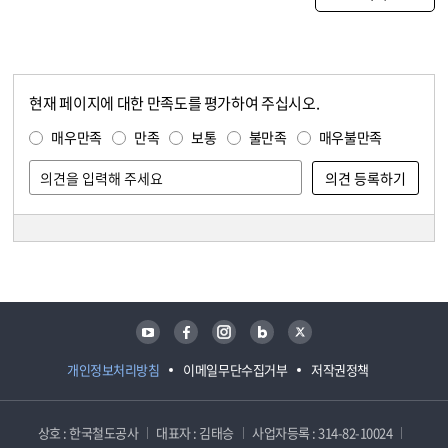
현재 페이지에 대한 만족도를 평가하여 주십시오.
콘텐츠 만족도 조사
만족도 조사
매우만족
만족
보통
불만족
매우불만족
담당자 정보
담당자 정보
유튜브
페이스북
인스타그램
블로그
트위터
개인정보처리방침
이메일무단수집거부
저작권정책
상호 : 한국철도공사
대표자 : 김태승
사업자등록 : 314-82-10024