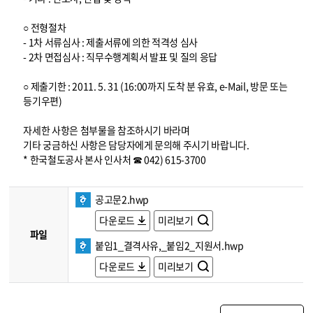
○ 전형절차
- 1차 서류심사 : 제출서류에 의한 적격성 심사
- 2차 면접심사 : 직무수행계획서 발표 및 질의 응답
○ 제출기한 : 2011. 5. 31 (16:00까지 도착 분 유효, e-Mail, 방문 또는
등기우편)
자세한 사항은 첨부물을 참조하시기 바라며
기타 궁금하신 사항은 담당자에게 문의해 주시기 바랍니다.
* 한국철도공사 본사 인사처 ☎ 042) 615-3700
공고문2.hwp
다운로드
미리보기
파일
붙임1_결격사유,_붙임2_지원서.hwp
다운로드
미리보기