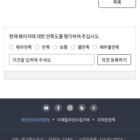
목록
현재 페이지에 대한 만족도를 평가하여 주십시오.
콘텐츠 만족도 조사
만족도 조사
매우만족
만족
보통
불만족
매우불만족
담당자 정보
담당자 정보
유튜브
페이스북
인스타그램
블로그
트위터
개인정보처리방침
이메일무단수집거부
저작권정책
상호 : 한국철도공사
대표자 : 김태승
사업자등록 : 314-82-10024