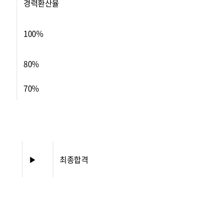
경력환산율
100%
80%
70%
▶
최종합격