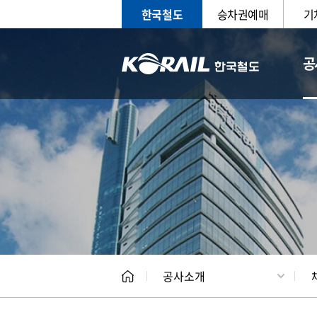
한국철도
승차권예매
기
공
CEO
일반현
공사소개