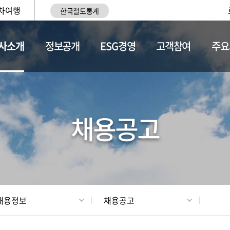
차여행
한국철도통계
사소개
정보공개
ESG경영
고객참여
주요
황
조직현황
채용정보
채용공고
채용정보
채용공고