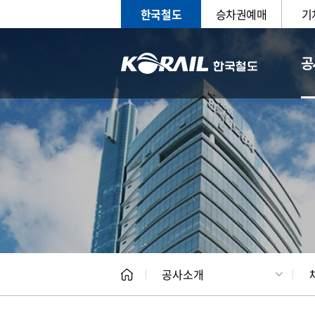
한국철도
승차권예매
기
공
CEO
일반현
공사소개