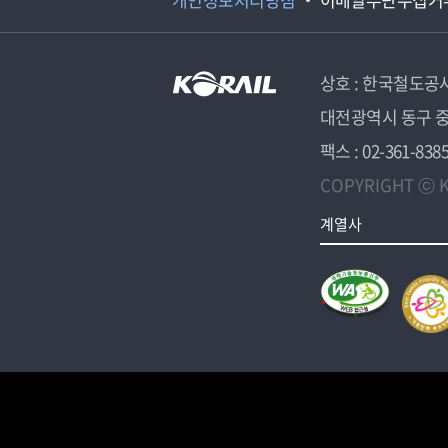
상호 : 한국철도공
대전광역시 동구 중
팩스 : 02-361-838
COPYRIGHT ⓒ K
계열사