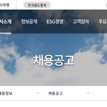
차여행
한국철도통계
사소개
정보공개
ESG경영
고객참여
주요
황
조직현황
채용정보
채용공고
채용정보
채용공고