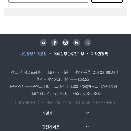
담당자 정보
담당자 정보
유튜브
페이스북
인스타그램
블로그
트위터
개인정보처리방침
이메일무단수집거부
저작권정책
상호 : 한국철도공사
대표자 : 김태승
사업자등록 : 314-82-10024
통신판매업신고 : 대전 동구-0233호
대전광역시 동구 중앙로 240
고객센터 : 1588-7788(이용료 : 발신자부담)
대표전화 : 042-472-5000
팩스 : 02-361-8385
COPYRIGHT ⓒ KOREA RAILROAD. ALL RIGHTS RESERVED.
계열사
관련사이트