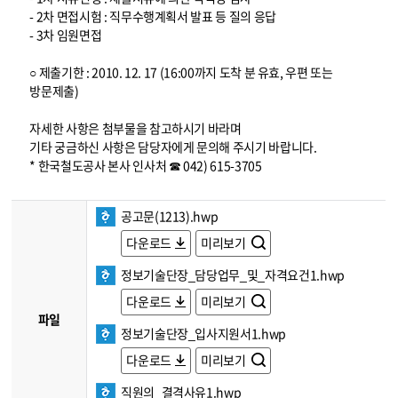
- 2차 면접시험 : 직무수행계획서 발표 등 질의 응답
- 3차 임원면접
○ 제출기한 : 2010. 12. 17 (16:00까지 도착 분 유효, 우편 또는
방문제출)
자세한 사항은 첨부물을 참고하시기 바라며
기타 궁금하신 사항은 담당자에게 문의해 주시기 바랍니다.
* 한국철도공사 본사 인사처 ☎ 042) 615-3705
공고문(1213).hwp
다운로드
미리보기
정보기술단장_담당업무_및_자격요건1.hwp
다운로드
미리보기
파일
정보기술단장_입사지원서1.hwp
다운로드
미리보기
직원의_결격사유1.hwp