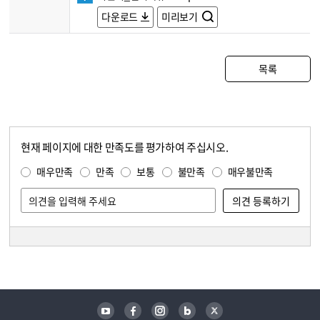
다운로드
미리보기
목록
현재 페이지에 대한 만족도를 평가하여 주십시오.
콘텐츠 만족도 조사
만족도 조사
매우만족
만족
보통
불만족
매우불만족
담당자 정보
담당자 정보
유튜브
페이스북
인스타그램
블로그
트위터