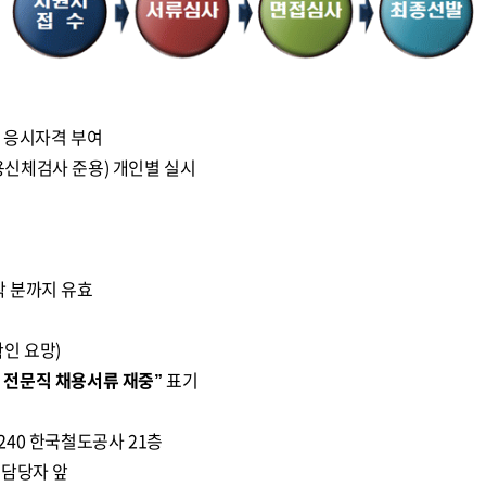
계 응시자격 부여
신체검사 준용) 개인별 실시
 도착 분까지 유효
인 요망)
) 전문직 채용서류 재중”
표기
240 한국철도공사 21층
담당자 앞