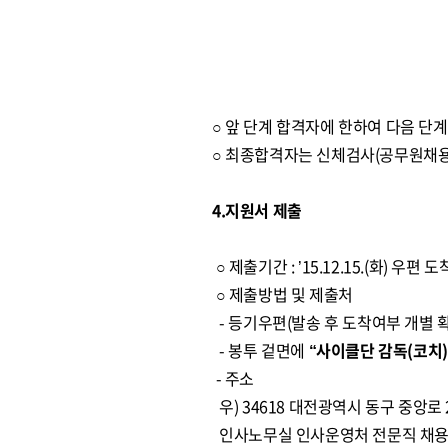
○ 앞 단계 합격자에 한하여 다음 단
○ 최종합격자는 신체검사(공무원채용
4.지원서 제출
○ 제출기간 : ’15.12.15.(화) 우편
○ 제출방법 및 제출처
- 등기우편(발송 후 도착여부 개별 확
- 봉투 겉면에
“사이클단 감독(코치
- 주소
우) 34618 대전광역시 동구 중앙로 
인사노무실 인사운영처 전문직 채용