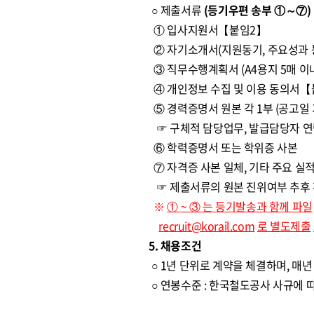
○ 제출서류
(등기우편 송부 ①～⑦)
① 입사지원서【붙임2】
② 자기소개서(지원동기, 주요성과 등
③ 직무수행계획서 (A4용지 5매 이
④ 개인정보 수집 및 이용 동의서【
⑤ 경력증명서 원본 각 1부 (공고일 
☞ 구체적 담당업무, 발급담당자 연락
⑥ 학력증명서 또는 학위증 사본
⑦ 자격증 사본 일체, 기타 주요 실
☞ 제출서류의 원본 진위여부 추후 
※
①
~
③
는 등기발송과 함께 파일
recruit@korail.com
로 별도제출
5. 채용조건
○ 1년 단위로 계약을 체결하며, 매
○ 연봉수준 : 한국철도공사 사규에 따