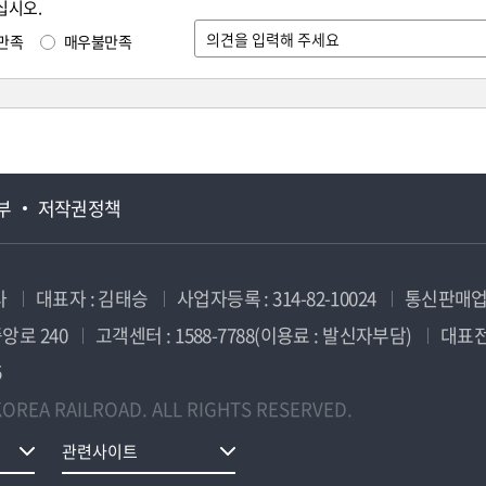
십시오.
만족
매우불만족
부
저작권정책
사
대표자 : 김태승
사업자등록 : 314-82-10024
통신판매업신
앙로 240
고객센터 : 1588-7788(이용료 : 발신자부담)
대표전화
5
OREA RAILROAD. ALL RIGHTS RESERVED.
관련사이트