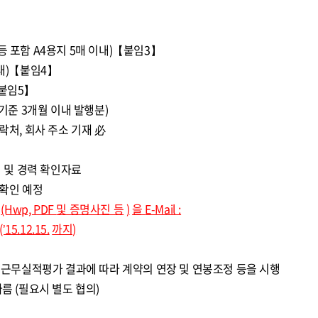
 포함 A4용지 5매 이내)【붙임3】
내)【붙임4】
붙임5】
기준 3개월 이내 발행분)
처, 회사 주소 기재 必
적 및 경력 확인자료
확인 예정
(Hwp, PDF
및 증명사진 등
)
을
E-Mail :
(’15.12.15.
까지)
년 근무실적평가 결과에 따라 계약의 연장 및 연봉조정 등을 시행
름 (필요시 별도 협의)