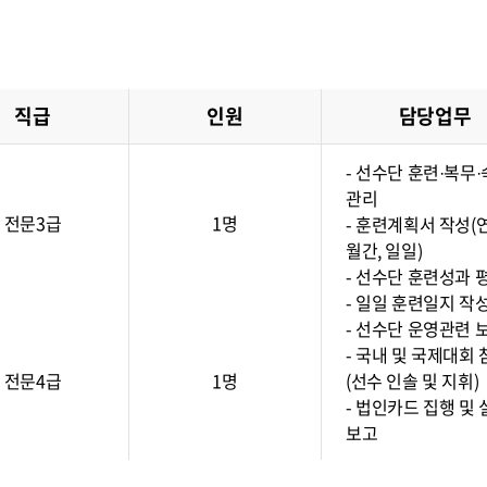
직급
인원
담당업무
- 선수단 훈련·복무
관리
전문3급
1명
- 훈련계획서 작성(
월간, 일일)
- 선수단 훈련성과 
- 일일 훈련일지 작
- 선수단 운영관련 
- 국내 및 국제대회 
전문4급
1명
(선수 인솔 및 지휘)
- 법인카드 집행 및 
보고