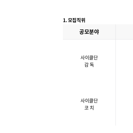
1. 모집직위
공모분야
사이클단
감 독
사이클단
코 치