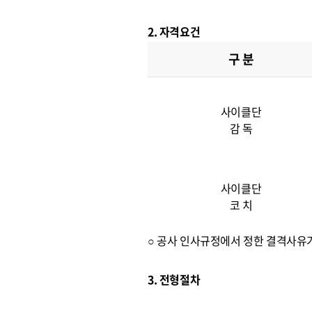
2. 자격요건
구 분
사이클단
감 독
사이클단
코 치
○ 공사 인사규정에서 정한 결격사유
3. 전형절차