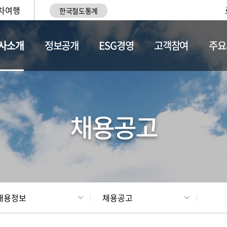
차여행
한국철도통계
사소개
정보공개
ESG경영
고객참여
주요
황
조직현황
채용정보
채용공고
채용정보
채용공고