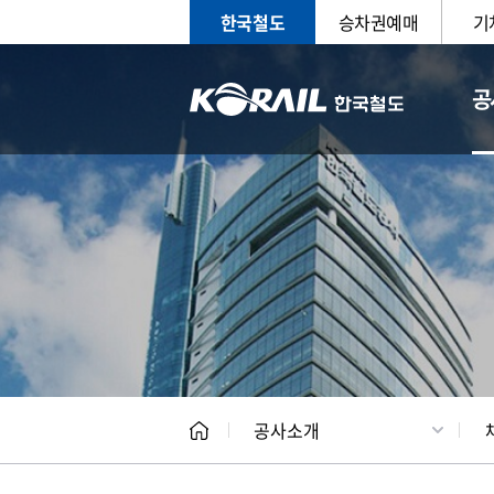
한국철도
승차권예매
기
공
CEO
일반현
공사소개