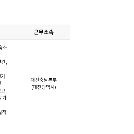
근무소속
·숙소
연간,
평가
대전충남본부
성
(대전광역시)
보고
참가
실적