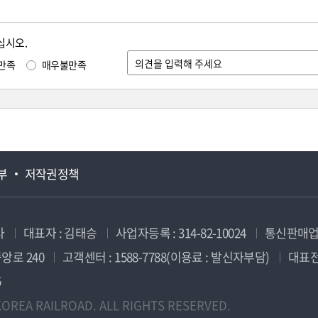
십시오.
만족
매우불만족
부
저작권정책
사
대표자 : 김태승
사업자등록 : 314-82-10024
통신판매업신
앙로 240
고객센터 : 1588-7788(이용료 : 발신자부담)
대표전화
5
OREA RAILROAD. ALL RIGHTS RESERVED.