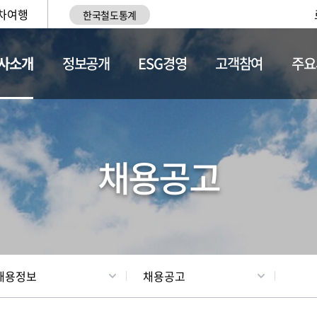
차여행
한국철도통계
사소개
정보공개
ESG경영
고객참여
주요
황
조직현황
채용정보
채용공고
채용정보
채용공고