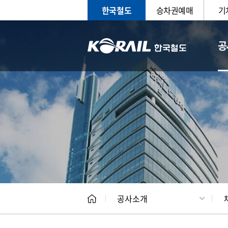
한국철도
승차권예매
기
공
CEO
일반현
공사소개