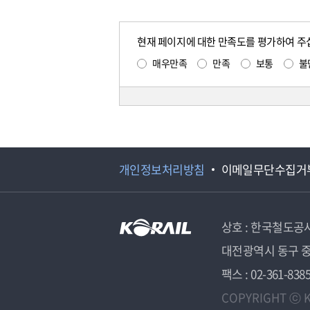
현재 페이지에 대한 만족도를 평가하여 주
매우만족
만족
보통
불
개인정보처리방침
이메일무단수집거
상호 : 한국철도공
대전광역시 동구 중
팩스 : 02-361-838
COPYRIGHT ⓒ K