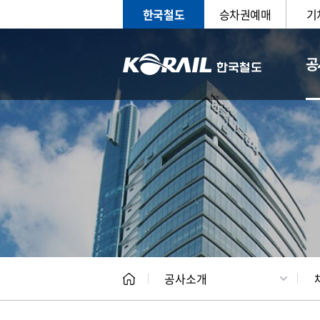
한국철도
승차권예매
기
공
CEO
일반현
공사소개