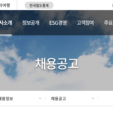
차여행
한국철도통계
사소개
정보공개
ESG경영
고객참여
주요
황
조직현황
채용정보
채용공고
채용정보
채용공고