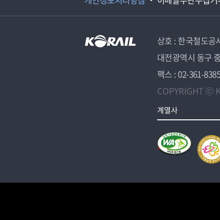
상호 : 한국철도공
대전광역시 동구 중
팩스 : 02-361-838
COPYRIGHT ⓒ K
계열사