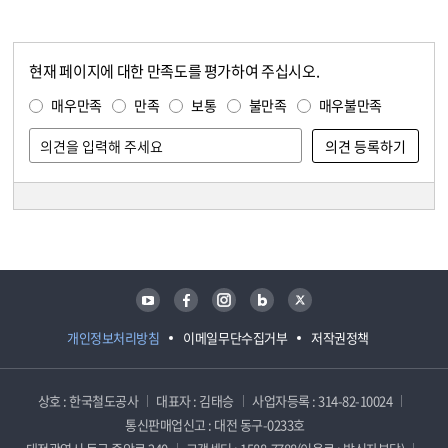
현재 페이지에 대한 만족도를 평가하여 주십시오.
콘텐츠 만족도 조사
만족도 조사
매우만족
만족
보통
불만족
매우불만족
담당자 정보
담당자 정보
유튜브
페이스북
인스타그램
블로그
트위터
개인정보처리방침
이메일무단수집거부
저작권정책
상호 : 한국철도공사
대표자 : 김태승
사업자등록 : 314-82-10024
통신판매업신고 : 대전 동구-0233호