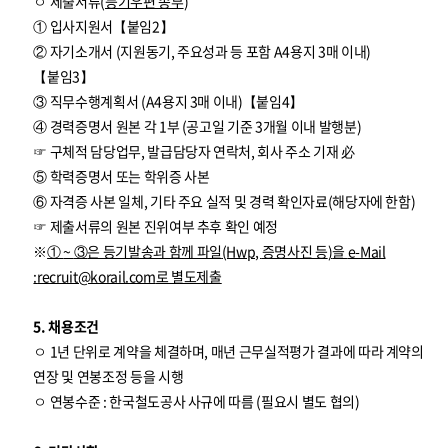
ㅇ 제출서류(
등기우편 송부
)
① 입사지원서【붙임2】
② 자기소개서 (지원동기, 주요성과 등 포함 A4용지 3매 이내)
【붙임3】
③ 직무수행계획서 (A4용지 3매 이내)【붙임4】
④ 경력증명서 원본 각 1부 (공고일 기준 3개월 이내 발행분)
☞ 구체적 담당업무, 발급담당자 연락처, 회사 주소 기재 必
⑤ 학력증명서 또는 학위증 사본
⑥ 자격증 사본 일체, 기타 주요 실적 및 경력 확인자료(해당자에 한함)
☞ 제출서류의 원본 진위여부 추후 확인 예정
※
①
~
③
은 등기발송과 함께 파일
(Hwp,
증명사진 등
)
을
e-Mail
:
recruit@korail.com
로 별도제출
5. 채용조건
ㅇ 1년 단위로 계약을 체결하며, 매년 근무실적평가 결과에 따라 계약의
연장 및 연봉조정 등을 시행
ㅇ 연봉수준 : 한국철도공사 사규에 따름 (필요시 별도 협의)