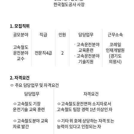
한국철도공사 사장
1. 모집직위
공모분야
직급
인원
담당업무
근무소속
ㆍ고속운전분야
코레일
고속철도
교육훈련
인재개발원
운전분야
전문직4급
2
ㆍ고속운전분야
(경기도
교수
기술지원
의왕시)
2. 자격요건
ㅇ 주요 담당업무 및 자격요건
담당업무
자격요건
ㅇ고속철도 기장
ㅇ고속철도운전면허 소지자로서
운전기술 교육 훈련
고속철도 팀장 경력 1년 이상인 자
ㅇ고속철도분야 교육
ㅇ기타 위 호에 상당하는 자격 또는
자료 발간
능력이 있다고 인정되는 자