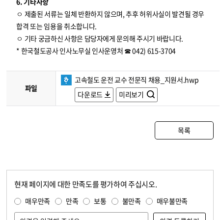
6. 기타사항
ㅇ 제출된 서류는 일체 반환하지 않으며, 추후 허위사실이 발견될 경우
합격 또는 임용을 취소합니다.
ㅇ 기타 궁금하신 사항은 담당자에게 문의해 주시기 바랍니다.
* 한국철도공사 인사노무실 인사운영처 ☎ 042) 615-3704
고속철도 운전 교수 전문직 채용_지원서.hwp
파일
다운로드
미리보기
목록
현재 페이지에 대한 만족도를 평가하여 주십시오.
콘텐츠 만족도 조사
만족도 조사
매우만족
만족
보통
불만족
매우불만족