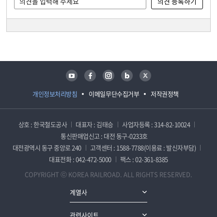
담당자 정보
담당자 정보
유튜브
페이스북
인스타그램
블로그
트위터
개인정보처리방침
이메일무단수집거부
저작권정책
상호 : 한국철도공사
대표자 : 김태승
사업자등록 : 314-82-10024
통신판매업신고 : 대전 동구-0233호
대전광역시 동구 중앙로 240
고객센터 : 1588-7788(이용료 : 발신자부담)
대표전화 : 042-472-5000
팩스 : 02-361-8385
COPYRIGHT ⓒ KOREA RAILROAD. ALL RIGHTS RESERVED.
계열사
관련사이트