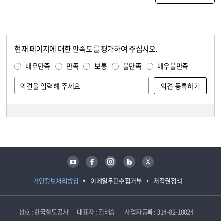
현재 페이지에 대한 만족도를 평가하여 주십시오.
콘텐츠 만족도 조사
만족도 조사
매우만족
만족
보통
불만족
매우불만족
담당자 정보
담당자 정보
유튜브
페이스북
인스타그램
블로그
트위터
개인정보처리방침
이메일무단수집거부
저작권정책
상호 : 한국철도공사
대표자 : 김태승
사업자등록 : 314-82-10024