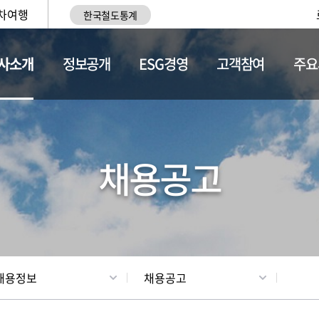
차여행
한국철도통계
사소개
정보공개
ESG경영
고객참여
주요
황
조직현황
채용정보
채용공고
채용정보
채용공고