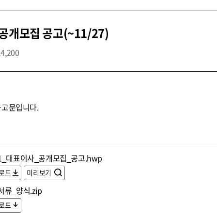
개모집 공고(~11/27)
14,200
공고문입니다.
1_대표이사_공개모집_공고.hwp
로드
미리보기
류_양식.zip
로드