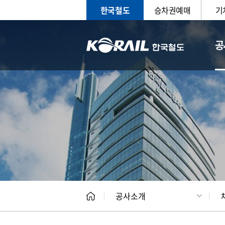
한국철도
승차권예매
기
공
CEO
일반현
공사소개