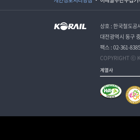
상호 : 한국철도공
대전광역시 동구 중
팩스 : 02-361-838
COPYRIGHT ⓒ K
계열사