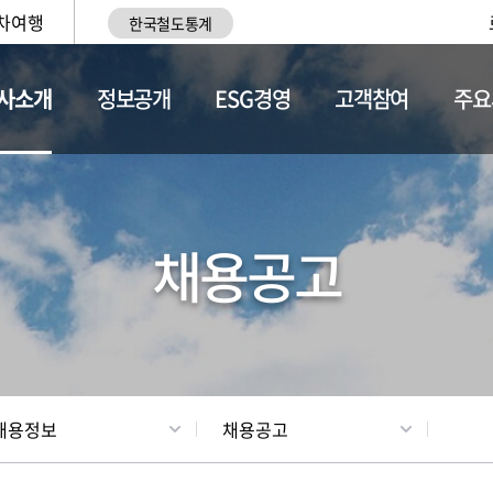
차여행
한국철도통계
사소개
정보공개
ESG경영
고객참여
주요
황
조직현황
채용정보
채용공고
채용정보
채용공고