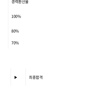
경력환산율
100%
80%
70%
▶
최종합격