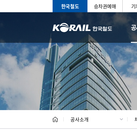
한국철도
승차권예매
기
공
CEO
일반현
공사소개