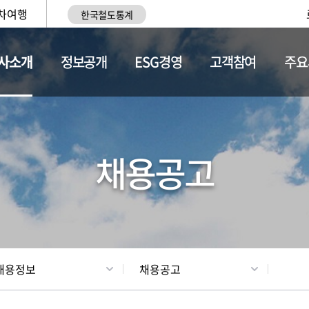
차여행
한국철도통계
사소개
정보공개
ESG경영
고객참여
주요
황
조직현황
채용정보
채용공고
채용정보
채용공고