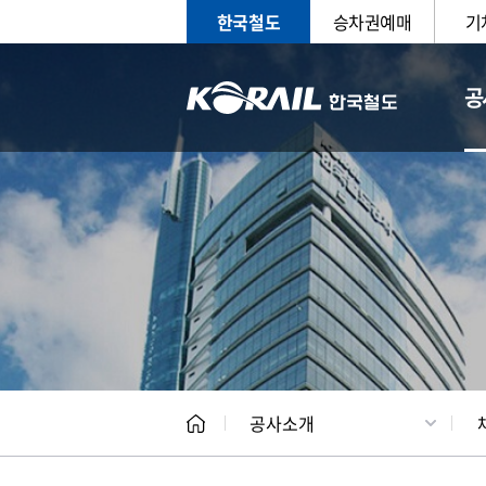
한국철도
승차권예매
기
공
CEO
일반현
공사소개