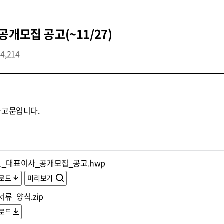
개모집 공고(~11/27)
14,214
공고문입니다.
1_대표이사_공개모집_공고.hwp
로드
미리보기
류_양식.zip
로드