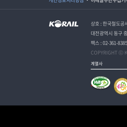
상호 : 한국철도공
대전광역시 동구 중
팩스 : 02-361-838
COPYRIGHT ⓒ K
계열사