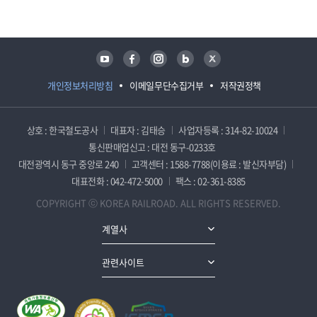
유튜브
페이스북
인스타그램
블로그
트위터
개인정보처리방침
이메일무단수집거부
저작권정책
상호 : 한국철도공사
대표자 : 김태승
사업자등록 : 314-82-10024
통신판매업신고 : 대전 동구-0233호
대전광역시 동구 중앙로 240
고객센터 : 1588-7788(이용료 : 발신자부담)
대표전화 : 042-472-5000
팩스 : 02-361-8385
COPYRIGHT ⓒ KOREA RAILROAD. ALL RIGHTS RESERVED.
계열사
관련사이트