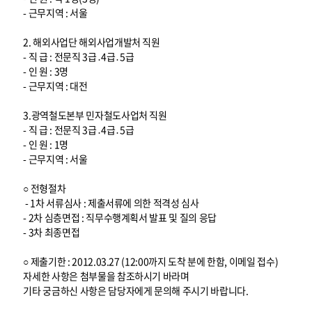
- 근무지역 : 서울
2. 해외사업단 해외사업개발처 직원
- 직 급 : 전문직 3급․4급․5급
- 인 원 : 3명
- 근무지역 : 대전
3.광역철도본부 민자철도사업처 직원
- 직 급 : 전문직 3급․4급․5급
- 인 원 : 1명
- 근무지역 : 서울
○ 전형절차
- 1차 서류심사 : 제출서류에 의한 적격성 심사
- 2차 심층면접 : 직무수행계획서 발표 및 질의 응답
- 3차 최종면접
○ 제출기한 : 2012.03.27 (12:00까지 도착 분에 한함, 이메일 접수)
자세한 사항은 첨부물을 참조하시기 바라며
기타 궁금하신 사항은 담당자에게 문의해 주시기 바랍니다.