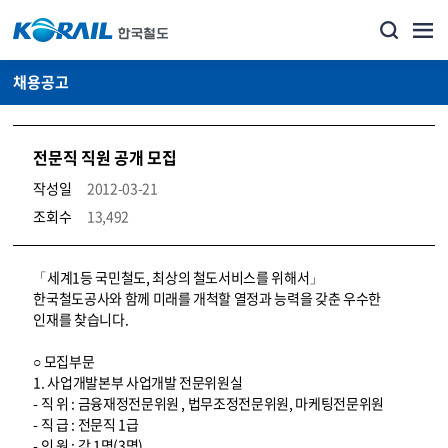
채용공고
전문직 직원 공개 모집
작성일
2012-03-21
조회수
13,492
코레일소개_경영공시_채용공고 상세보기 – 내용, 파일, 담당자 연락처로 구성
「세계1등 국민철도, 최상의 철도서비스를 위해서」
한국철도공사와 함께 미래를 개척할 열정과 능력을 갖춘 우수한
인재를 찾습니다.
○ 모집부문
1. 사업개발본부 사업개발 전문위원실
- 직 위 : 금융재정전문위원 , 법무조정전문위원, 마케팅전문위원
- 직 급 : 전문직 1급
- 인 원 : 각 1명(3명)