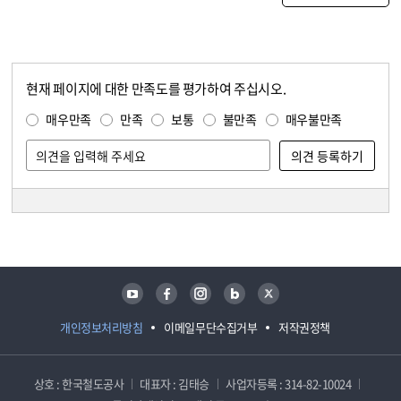
현재 페이지에 대한 만족도를 평가하여 주십시오.
콘텐츠 만족도 조사
만족도 조사
매우만족
만족
보통
불만족
매우불만족
담당자 정보
담당자 정보
유튜브
페이스북
인스타그램
블로그
트위터
개인정보처리방침
이메일무단수집거부
저작권정책
상호 : 한국철도공사
대표자 : 김태승
사업자등록 : 314-82-10024