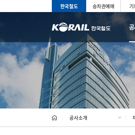
한국철도
승차권예매
기
공
CEO
일반현
공사소개