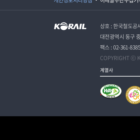
상호 : 한국철도공
대전광역시 동구 중
팩스 : 02-361-838
COPYRIGHT ⓒ K
계열사