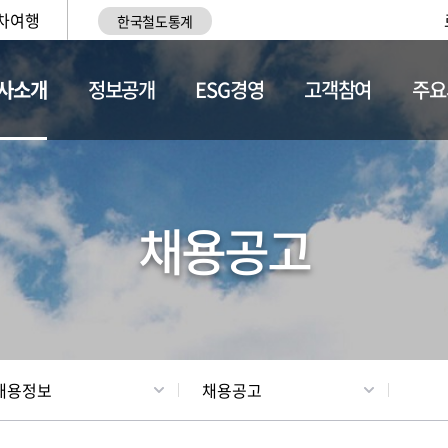
차여행
한국철도통계
사소개
정보공개
ESG경영
고객참여
주요
황
조직현황
채용정보
채용공고
채용정보
채용공고