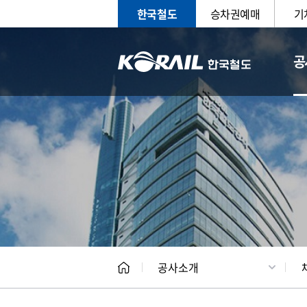
한국철도
승차권예매
기
공
CEO
일반현
공사소개