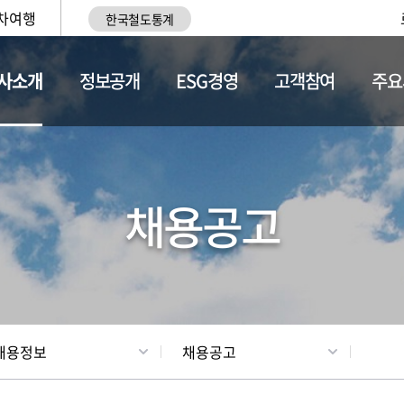
차여행
한국철도통계
사소개
정보공개
ESG경영
고객참여
주요
황
조직현황
채용정보
채용공고
채용정보
채용공고