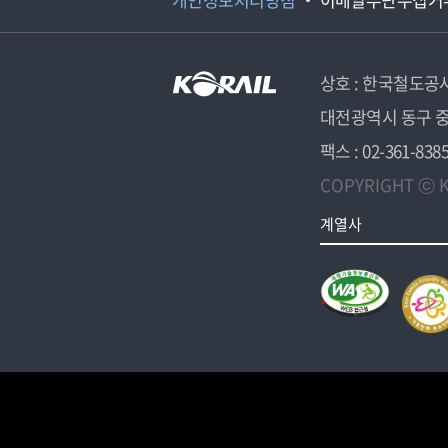
상호 : 한국철도공
대전광역시 동구 중
팩스 : 02-361-838
COPYRIGHT ⓒ K
계열사