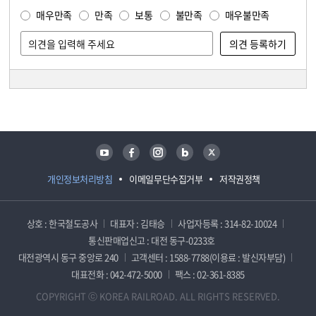
매우만족
만족
보통
불만족
매우불만족
담당자 정보
담당자 정보
유튜브
페이스북
인스타그램
블로그
트위터
개인정보처리방침
이메일무단수집거부
저작권정책
상호 : 한국철도공사
대표자 : 김태승
사업자등록 : 314-82-10024
통신판매업신고 : 대전 동구-0233호
대전광역시 동구 중앙로 240
고객센터 : 1588-7788(이용료 : 발신자부담)
대표전화 : 042-472-5000
팩스 : 02-361-8385
COPYRIGHT ⓒ KOREA RAILROAD. ALL RIGHTS RESERVED.