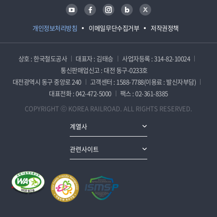
유튜브
페이스북
인스타그램
블로그
트위터
개인정보처리방침
이메일무단수집거부
저작권정책
상호 : 한국철도공사
대표자 : 김태승
사업자등록 : 314-82-10024
통신판매업신고 : 대전 동구-0233호
대전광역시 동구 중앙로 240
고객센터 : 1588-7788(이용료 : 발신자부담)
대표전화 : 042-472-5000
팩스 : 02-361-8385
COPYRIGHT ⓒ KOREA RAILROAD. ALL RIGHTS RESERVED.
계열사
관련사이트