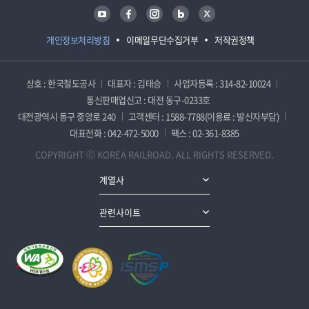
유튜브
페이스북
인스타그램
블로그
트위터
개인정보처리방침
이메일무단수집거부
저작권정책
상호 : 한국철도공사
대표자 : 김태승
사업자등록 : 314-82-10024
통신판매업신고 : 대전 동구-0233호
대전광역시 동구 중앙로 240
고객센터 : 1588-7788(이용료 : 발신자부담)
대표전화 : 042-472-5000
팩스 : 02-361-8385
COPYRIGHT ⓒ KOREA RAILROAD. ALL RIGHTS RESERVED.
계열사
관련사이트