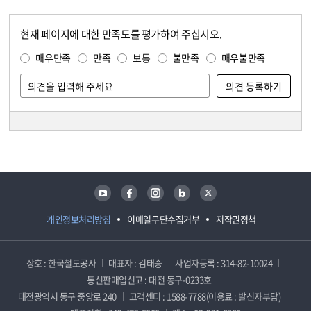
현재 페이지에 대한 만족도를 평가하여 주십시오.
콘텐츠 만족도 조사
만족도 조사
매우만족
만족
보통
불만족
매우불만족
담당자 정보
담당자 정보
유튜브
페이스북
인스타그램
블로그
트위터
개인정보처리방침
이메일무단수집거부
저작권정책
상호 : 한국철도공사
대표자 : 김태승
사업자등록 : 314-82-10024
통신판매업신고 : 대전 동구-0233호
대전광역시 동구 중앙로 240
고객센터 : 1588-7788(이용료 : 발신자부담)