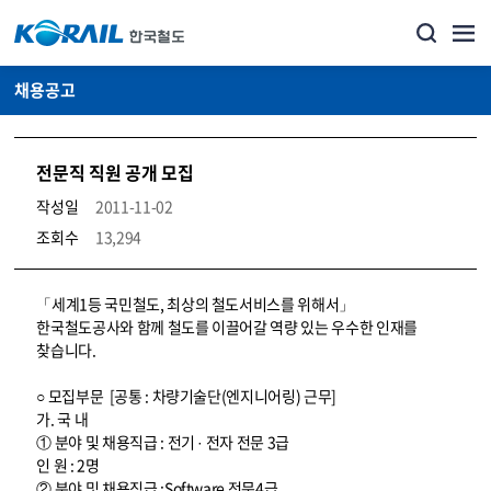
채용공고
전문직 직원 공개 모집
작성일
2011-11-02
조회수
13,294
코레일소개_경영공시_채용공고 상세보기 – 내용, 파일, 담당자 연락처로 구성
「세계1등 국민철도, 최상의 철도서비스를 위해서」
한국철도공사와 함께 철도를 이끌어갈 역량 있는 우수한 인재를
찾습니다.
○ 모집부문 [공통 : 차량기술단(엔지니어링) 근무]
가. 국 내
① 분야 및 채용직급 : 전기 · 전자 전문 3급
인 원 : 2명
② 분야 및 채용직급 :Software 전문4급