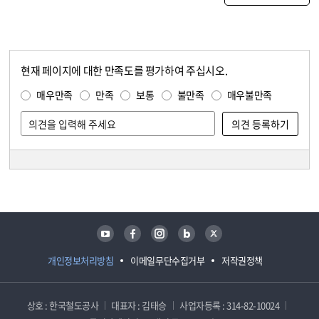
현재 페이지에 대한 만족도를 평가하여 주십시오.
콘텐츠 만족도 조사
만족도 조사
매우만족
만족
보통
불만족
매우불만족
담당자 정보
담당자 정보
유튜브
페이스북
인스타그램
블로그
트위터
개인정보처리방침
이메일무단수집거부
저작권정책
상호 : 한국철도공사
대표자 : 김태승
사업자등록 : 314-82-10024