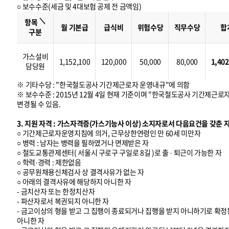
○ 보수수준(세금 및 4대보험 공제 전 금액임)
보
수
＼
수
항목
준
월 기본급
급식비
위험수당
직무수당
합
구분
가스설비
1,152,100
120,000
50,000
80,000
1,402
담당원
※ 기타수당 : "한국철도공사 기간제근로자 운영내규"에 의함
※ 보수수준 : 2015년 12월 4일 현재 기준이며 "한국철도공사 기간제근로
변경될 수 있음.
3. 지원 자격 : 가스자격증(가스기능사 이상) 소지자로서 다음요건을 갖춘 
○ 기간제근로자운영지침에 의거, 근무상한연령인 만 60세 미만자
○ 병력 : 남자는 병력을 필하였거나 면제받은 자
○ 철도교통관제센터( 서울시 구로구 구일로 8길 )로 출 · 퇴근이 가능한 자
○ 학력·경력 : 제한없음
○ 공무원채용신체검사 상 결격사유가 없는 자
○ 아래의 결격사유에 해당하지 아니한 자
- 금치산자 또는 한정치산자
- 파산자로서 복권되지 아니한 자
- 금고이상의 형을 받고 그 집행이 종료되거나 집행을 받지 아니하기로 확정된
아니한 자