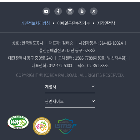
유튜브
페이스북
인스타그램
블로그
트위터
개인정보처리방침
이메일무단수집거부
저작권정책
상호 : 한국철도공사
대표자 : 김태승
사업자등록 : 314-82-10024
통신판매업신고 : 대전 동구-0233호
대전광역시 동구 중앙로 240
고객센터 : 1588-7788(이용료 : 발신자부담)
대표전화 : 042-472-5000
팩스 : 02-361-8385
COPYRIGHT ⓒ KOREA RAILROAD. ALL RIGHTS RESERVED.
계열사
관련사이트