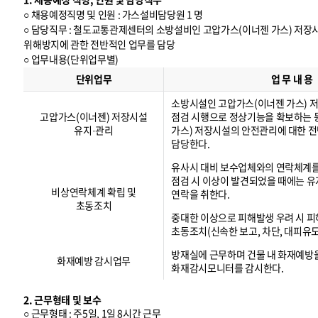
○ 채용예정직명 및 인원 : 가스설비담당원 1 명
○ 담당직무 : 철도교통관제센터의 소방설비인 고압가스(이너젠 가스) 저
위해방지에 관한 전반적인 업무를 담당
○ 업무내용(단위업무별)
업
무
단위업무
업 무 내 용
내
용
(
단
위
업
무
별
)
소방시설인 고압가스(이너젠 가스) 
고압가스(이너젠) 저장시설
점검 시행으로 정상기능을 확보하는 
유지·관리
가스) 저장시설의 안전관리에 대한 
담당한다.
유사시 대비 보수업체와의 연락체계
점검 시 이상이 발견되었을 때에는 
비상연락체계 확립 및
연락을 취한다.
초동조치
중대한 이상으로 피해발생 우려 시 피
초동조치(신속한 보고, 차단, 대피유도
방재실에 근무하며 건물 내 화재예방
화재예방 감시업무
화재감시모니터를 감시한다.
2. 근무형태 및 보수
○ 근무형태 : 주5일, 1일 8시간 근무