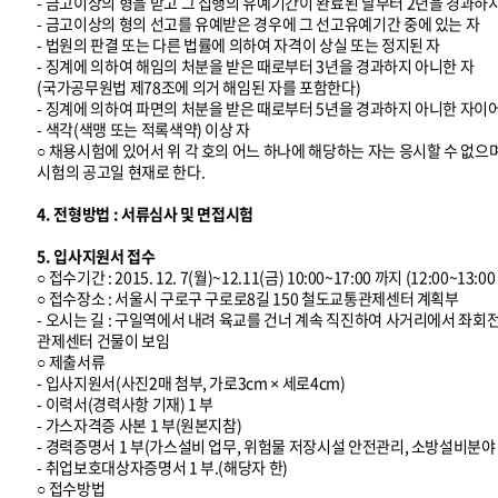
- 금고이상의 형을 받고 그 집행의 유예기간이 완료된 날부터 2년을 경과하
- 금고이상의 형의 선고를 유예받은 경우에 그 선고유예기간 중에 있는 자
- 법원의 판결 또는 다른 법률에 의하여 자격이 상실 또는 정지된 자
- 징계에 의하여 해임의 처분을 받은 때로부터 3년을 경과하지 아니한 자
(국가공무원법 제78조에 의거 해임된 자를 포함한다)
- 징계에 의하여 파면의 처분을 받은 때로부터 5년을 경과하지 아니한 자이
- 색각(색맹 또는 적록색약) 이상 자
○ 채용시험에 있어서 위 각 호의 어느 하나에 해당하는 자는 응시할 수 없으
시험의 공고일 현재로 한다.
4. 전형방법 : 서류심사 및 면접시험
5. 입사지원서 접수
○ 접수기간 : 2015. 12. 7(월)~12.11(금) 10:00~17:00 까지 (12:00~13
○ 접수장소 : 서울시 구로구 구로로8길 150 철도교통관제센터 계획부
- 오시는 길 : 구일역에서 내려 육교를 건너 계속 직진하여 사거리에서 좌
관제센터 건물이 보임
○ 제출서류
- 입사지원서(사진2매 첨부, 가로3cm × 세로4cm)
- 이력서(경력사항 기재) 1 부
- 가스자격증 사본 1 부(원본지참)
- 경력증명서 1 부(가스설비 업무, 위험물 저장시설 안전관리, 소방설비분야
- 취업보호대상자증명서 1 부.(해당자 한)
○ 접수방법