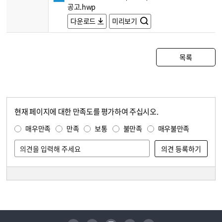
공고.hwp
다운로드
미리보기
목록
현재 페이지에 대한 만족도를 평가하여 주십시오.
콘텐츠 만족도 조사
만족도 조사
매우만족
만족
보통
불만족
매우불만족
담당자 정보
담당자 정보
유튜브
페이스북
인스타그램
블로그
트위터