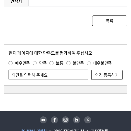
연락처
목록
현재 페이지에 대한 만족도를 평가하여 주십시오.
콘텐츠 만족도 조사
만족도 조사
매우만족
만족
보통
불만족
매우불만족
담당자 정보
담당자 정보
유튜브
페이스북
인스타그램
블로그
트위터
개인정보처리방침
이메일무단수집거부
저작권정책