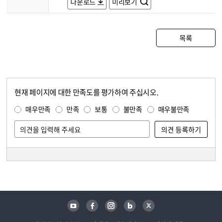
다운로드
미리보기
목록
현재 페이지에 대한 만족도를 평가하여 주십시오.
콘텐츠 만족도 조사
만족도 조사
매우만족
만족
보통
불만족
매우불만족
담당자 정보
담당자 정보
유튜브
페이스북
인스타그램
블로그
트위터