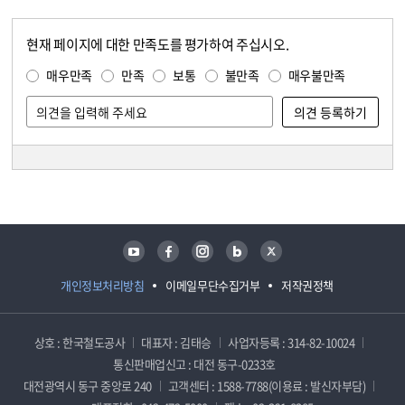
현재 페이지에 대한 만족도를 평가하여 주십시오.
콘텐츠 만족도 조사
만족도 조사
매우만족
만족
보통
불만족
매우불만족
담당자 정보
담당자 정보
유튜브
페이스북
인스타그램
블로그
트위터
개인정보처리방침
이메일무단수집거부
저작권정책
상호 : 한국철도공사
대표자 : 김태승
사업자등록 : 314-82-10024
통신판매업신고 : 대전 동구-0233호
대전광역시 동구 중앙로 240
고객센터 : 1588-7788(이용료 : 발신자부담)