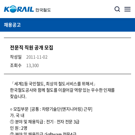
채용공고
전문직 직원 공개 모집
작성일
2011-11-02
조회수
13,300
코레일소개_경영공시_채용공고 상세보기 – 내용, 파일, 담당자 연락처로 구성
「세계1등 국민철도, 최상의 철도서비스를 위해서」
한국철도공사와 함께 철도를 이끌어갈 역량 있는 우수한 인재를
찾습니다.
○ 모집부문 [공통 : 차량기술단(엔지니어링) 근무]
가. 국 내
① 분야 및 채용직급 : 전기 · 전자 전문 3급
인 원 : 2명
② 분야 및 채용직급 :Software 전문4급