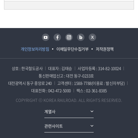
담당자 정보
담당자 정보
유튜브
페이스북
인스타그램
블로그
트위터
개인정보처리방침
이메일무단수집거부
저작권정책
상호 : 한국철도공사
대표자 : 김태승
사업자등록 : 314-82-10024
통신판매업신고 : 대전 동구-0233호
대전광역시 동구 중앙로 240
고객센터 : 1588-7788(이용료 : 발신자부담)
대표전화 : 042-472-5000
팩스 : 02-361-8385
COPYRIGHT ⓒ KOREA RAILROAD. ALL RIGHTS RESERVED.
계열사
관련사이트