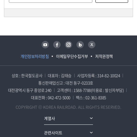
담당자 정보
담당자 정보
유튜브
페이스북
인스타그램
블로그
트위터
개인정보처리방침
이메일무단수집거부
저작권정책
상호 : 한국철도공사
대표자 : 김태승
사업자등록 : 314-82-10024
통신판매업신고 : 대전 동구-0233호
대전광역시 동구 중앙로 240
고객센터 : 1588-7788(이용료 : 발신자부담)
대표전화 : 042-472-5000
팩스 : 02-361-8385
COPYRIGHT ⓒ KOREA RAILROAD. ALL RIGHTS RESERVED.
계열사
관련사이트