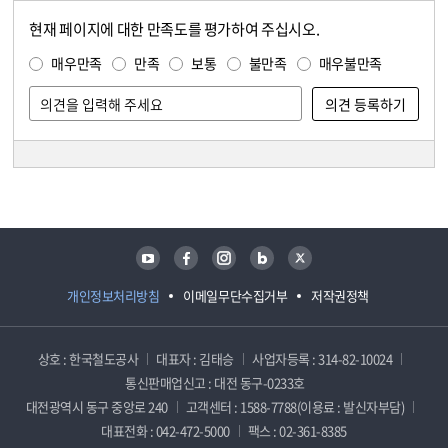
현재 페이지에 대한 만족도를 평가하여 주십시오.
콘텐츠 만족도 조사
만족도 조사
매우만족
만족
보통
불만족
매우불만족
담당자 정보
담당자 정보
유튜브
페이스북
인스타그램
블로그
트위터
개인정보처리방침
이메일무단수집거부
저작권정책
상호 : 한국철도공사
대표자 : 김태승
사업자등록 : 314-82-10024
통신판매업신고 : 대전 동구-0233호
대전광역시 동구 중앙로 240
고객센터 : 1588-7788(이용료 : 발신자부담)
대표전화 : 042-472-5000
팩스 : 02-361-8385