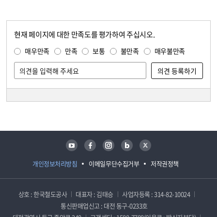
현재 페이지에 대한 만족도를 평가하여 주십시오.
콘텐츠 만족도 조사
만족도 조사
매우만족
만족
보통
불만족
매우불만족
담당자 정보
담당자 정보
유튜브
페이스북
인스타그램
블로그
트위터
개인정보처리방침
이메일무단수집거부
저작권정책
상호 : 한국철도공사
대표자 : 김태승
사업자등록 : 314-82-10024
통신판매업신고 : 대전 동구-0233호